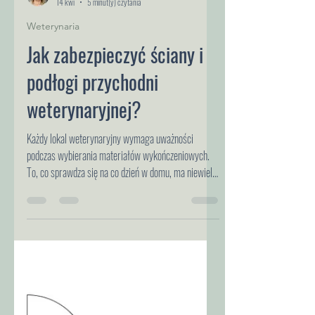
Agnieszka Frankowska Iwaniuk
14 kwi
5 minut(y) czytania
Weterynaria
Jak zabezpieczyć ściany i
podłogi przychodni
weterynaryjnej?
Każdy lokal weterynaryjny wymaga uważności
podczas wybierania materiałów wykończeniowych.
To, co sprawdza się na co dzień w domu, ma niewiele
wspólnego z intensywną eksploatacją 10 -12 godzin
dziennie przez ludzi i zwierzęta. Największe zużycie
dotyczy ścian i posadzek. W tym wpisie chcę pokazać
kilka sposobów na zabezpieczenie ich przed
intensywnym użytkowaniem, ale również przed
niezbędnymi zabiegami higienicznymi. Ś C I A N Y