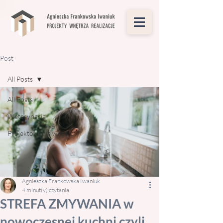
Post
All Posts
All Posts
Weterynaria
Projektowanie wnętrz
Agnieszka Frankowska Iwaniuk
4 minut(y) czytania
STREFA ZMYWANIA w
nowoczesnej kuchni czyli