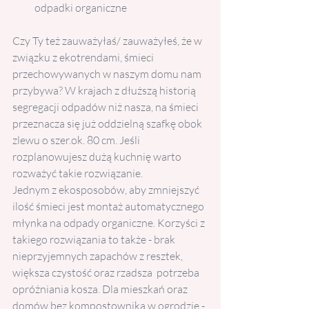
odpadki organiczne
Czy Ty też zauważyłaś/ zauważyłeś, że w 
związku z ekotrendami, śmieci 
przechowywanych w naszym domu nam 
przybywa? W krajach z dłuższą historią 
segregacji odpadów niż nasza, na śmieci 
przeznacza się już oddzielną szafkę obok 
zlewu o szer.ok. 80 cm. Jeśli 
rozplanowujesz dużą kuchnię warto 
rozważyć takie rozwiązanie. 
Jednym z ekosposobów, aby zmniejszyć 
ilość śmieci jest montaż automatycznego 
młynka na odpady organiczne. Korzyści z 
takiego rozwiązania to także - brak 
nieprzyjemnych zapachów z resztek, 
większa czystość oraz rzadsza  potrzeba 
opróżniania kosza. Dla mieszkań oraz 
domów bez kompostownika w ogrodzie - 