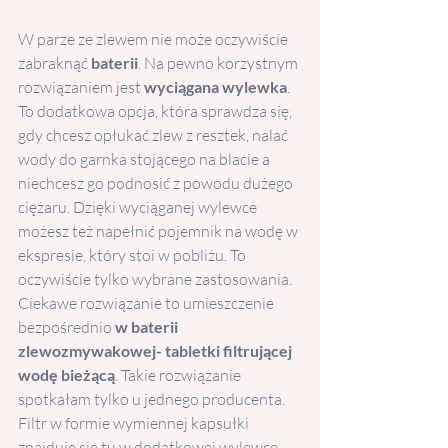
W parze ze zlewem nie może oczywiście 
zabraknąć 
baterii
. Na pewno korzystnym 
rozwiązaniem jest 
wyciągana wylewka
. 
To dodatkowa opcja, która sprawdza się, 
gdy chcesz opłukać zlew z resztek, nalać 
wody do garnka stojącego na blacie a 
niechcesz go podnosić z powodu dużego 
ciężaru. Dzięki wyciąganej wylewce 
możesz też napełnić pojemnik na wodę w 
ekspresie, który stoi w pobliżu. To 
oczywiście tylko wybrane zastosowania.
Ciekawe rozwiązanie to umieszczenie 
bezpośrednio 
w baterii 
zlewozmywakowej- tabletki filtrującej 
wodę bieżącą
. Takie rozwiązanie 
spotkałam tylko u jednego producenta. 
Filtr w formie wymiennej kapsułki 
znajduje się tu w dodatkowej wylewce. 