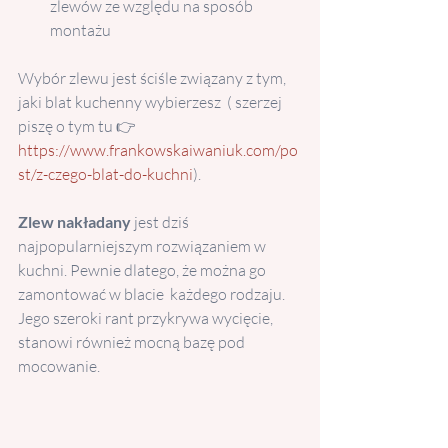
zlewów ze względu na sposób 
montażu
Wybór zlewu jest ściśle związany z tym, 
jaki blat kuchenny wybierzesz  ( szerzej 
piszę o tym tu 👉 
https://www.frankowskaiwaniuk.com/po
st/z-czego-blat-do-kuchni
). 
Zlew nakładany
 jest dziś 
najpopularniejszym rozwiązaniem w 
kuchni. Pewnie dlatego, że można go 
zamontować w blacie  każdego rodzaju. 
Jego szeroki rant przykrywa wycięcie, 
stanowi również mocną bazę pod 
mocowanie. 