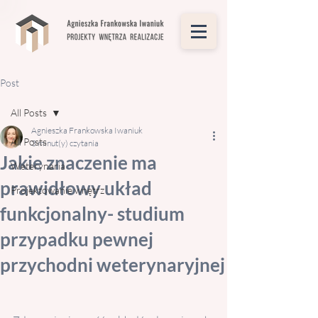
Post
All Posts
Agnieszka Frankowska Iwaniuk
All Posts
3 minut(y) czytania
Jakie znaczenie ma
Weterynaria
prawidłowy układ
Projektowanie wnętrz
funkcjonalny- studium
przypadku pewnej
przychodni weterynaryjnej