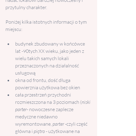
nadać lokalowi bardziej nowoczesny i 
przytulny charakter.
Poniżej kilka istotnych informacji o tym 
miejscu:
budynek zbudowany w końcówce 
lat -90tych XX wieku, jako jeden z 
wielu takich samych lokali 
przeznaczonych na działalność 
usługową
okna od frontu, dość długa 
powierznia użytkowa bez okien
cała przestrzeń przychodni 
rozmieszczona na 3 poziomach (
niski 
parter
- nowoczesne zaplecze 
medyczne niedawno 
wyremontowane, 
parter
 -czyli część 
główna i 
piętro
 - użytkowane na 