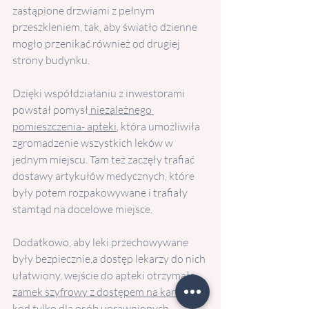
zastąpione drzwiami z pełnym 
przeszkleniem, tak, aby światło dzienne 
mogło przenikać również od drugiej 
strony budynku.
Dzięki współdziałaniu z inwestorami 
powstał pomysł
 niezależnego 
pomieszczenia- apteki
, która umożliwiła 
zgromadzenie wszystkich leków w 
jednym miejscu. Tam też zaczęły trafiać 
dostawy artykułów medycznych, które 
były potem rozpakowywane i trafiały 
stamtąd na docelowe miejsce. 
Dodatkowo, aby leki przechowywane 
były bezpiecznie,a dostęp lekarzy do nich 
ułatwiony, wejście do apteki otrzymało 
zamek szyfrowy z dostępem na kartę lub 
kod
 tylko dla osób uprawnionych.