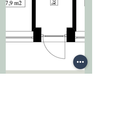
Agnieszka Frankowska Iwaniuk
9 paź 2023
3 minut(y) czytania
Weterynaria
Jakie znaczenie ma
prawidłowy układ